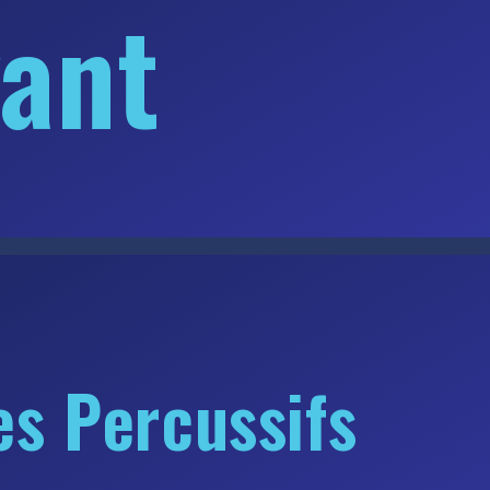
vant
es Percussifs